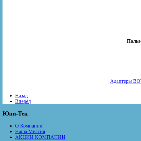
Польз
Адаптеры B
Назад
Вперёд
Юни-Тек
О Компании
Наша Миссия
АКЦИИ КОМПАНИИ