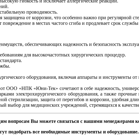
 высокую гибкость и исключает аллергические реакции.
ний.
 стабильную проводимость.
ля защищена от коррозии, что особенно важно при регулярной ст
т повреждение в местах частого сгиба и продлевает срок службы
муществ, обеспечивающих надежность и безопасность эксплуа
требованиям для высокочастотных хирургических процедур.
стандарта.
ужбы.
ургического оборудования, включая аппараты и инструменты от
 от ООО «НПК «Юни-Тек» сочетают в себе надежность, универс
рками электрохирургического оборудования, а также прочные
ой стерилизации, защита от перегибов и коррозии, удобная дл
ый выбор для медицинских учреждений, стремящихся к качест
им вопросам Вы можете связаться с нашими менеджерами 
гут подобрать все необходимые инструменты и оборудование.