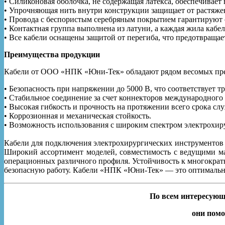
• Силиконовая оболочка, не содержащая латекса, обеспечивает
• Упрочняющая нить внутри конструкции защищает от растяже
• Провода с беспористым серебряным покрытием гарантируют
• Контактная группа выполнена из латуни, а каждая жила кабе
• Все кабели оснащены защитой от перегиба, что предотвращае
Преимущества продукции
Кабели от ООО «НПК «Юни-Тек» обладают рядом весомых преи
• Безопасность при напряжении до 5000 В, что соответствует 
• Стабильное соединение за счет коннекторов международного 
• Высокая гибкость и прочность на протяжении всего срока сл
• Коррозионная и механическая стойкость.
• Возможность использования с широким спектром электрохир
Кабели для подключения электрохирургических инструментов
Широкий ассортимент моделей, совместимость с ведущими ма
операционных различного профиля. Устойчивость к многократн
безопасную работу. Кабели «НПК «Юни-Тек» — это оптимальн
По всем интересующ
они помо