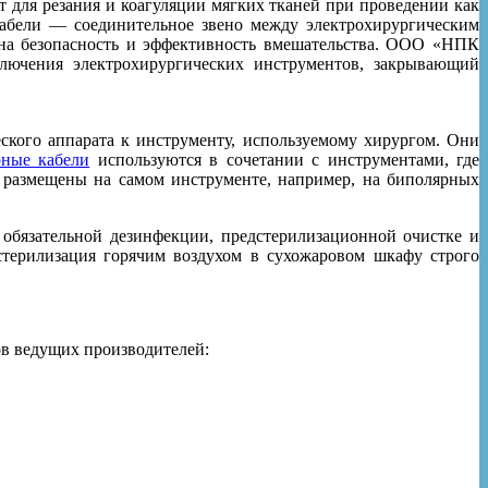
 для резания и коагуляции мягких тканей при проведении как
кабели — соединительное звено между электрохирургическим
на безопасность и эффективность вмешательства. ООО «НПК
ключения электрохирургических инструментов, закрывающий
кого аппарата к инструменту, используемому хирургом. Они
ные кабели
используются в сочетании с инструментами, где
а размещены на самом инструменте, например, на биполярных
 обязательной дезинфекции, предстерилизационной очистке и
стерилизация горячим воздухом в сухожаровом шкафу строго
в ведущих производителей: