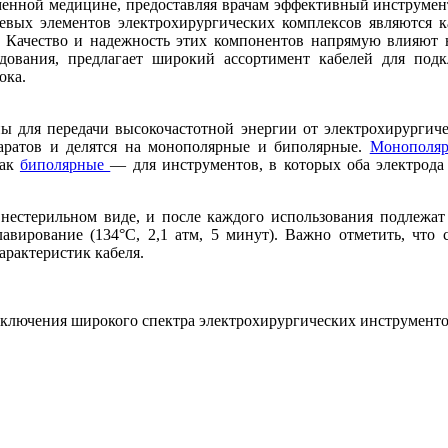
менной медицине, предоставляя врачам эффективный инструмент
евых элементов электрохирургических комплексов являются 
 Качество и надежность этих компонентов напрямую влияют 
дования, предлагает широкий ассортимент кабелей для под
ока.
для передачи высокочастотной энергии от электрохирургичес
паратов и делятся на монополярные и биполярные.
Монополяр
как
биполярные
— для инструментов, в которых оба электрод
нестерильном виде, и после каждого использования подлежат
авирование (134°C, 2,1 атм, 5 минут). Важно отметить, что 
арактеристик кабеля.
ключения широкого спектра электрохирургических инструменто