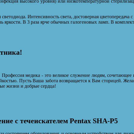
нфекция высокого уровня) или низкотемпературной стерилиза
светодиода. Интенсивность света, достоверная цветопередача 
ь яркости. В 3 раза ярче обычных галогеновых ламп. В комплек
отника!
 Профессия медика - это великое служение людям, сочетающее 
йкостью. Пусть Ваша забота возвращается к Вам сторицей. Жела
ые жизни и добрые сердца!
ие с течеискателем Pentax SHA-P5
а состоянием оборудования, и основным устройством для диагно