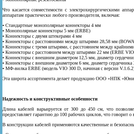
Что касается совместимости с электрохирургическими апп
аппаратам практически любого производителя, включая:
• Стандартные монополярные коннекторы 4 мм
• Монополярные коннекторы 5 мм (ERBE)
• Коннекторы с двумя штекерами 4 мм
• Коннекторы с расстояниями между штырями 28,58 мм (BOWA, Co
• Коннекторы с тремя штырями, с расстоянием между крайни
• Коннекторы с расстоянием между штырями 22 мм (ERBE VIO
• Коннекторы с внешним диаметром 12,5 мм, диаметр сердеч
• Коннекторы c внешним диаметром 6 мм, диаметр сердечника 2
• МФ-вилка ERBE (модель VIO 300 D, начиная с версии V.1.6.2
Эта широта ассортимента делает продукцию ООО «НПК «Юни-Т
Надежность и конструктивные особенности
Длина кабелей варьируется от 300 до 450 см, что позволя
предоставляет гарантию до 100 рабочих циклов, что говорит о
В конструкции кабелей применяются качественные и безопасн