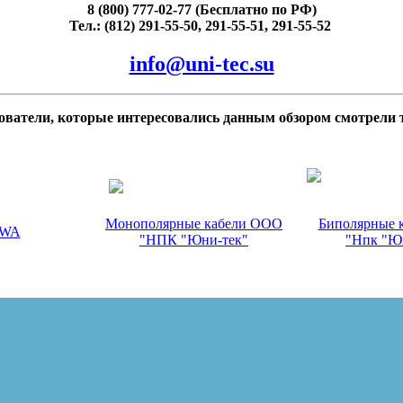
8 (800) 777-02-77 (Бесплатно по РФ)
Тел.: (812) 291-55-50, 291-55-51, 291-55-52
info@uni-tec.su
ователи, которые интересовались данным обзором смотрели 
Монополярные кабели ООО
Биполярные 
OWA
"НПК "Юни-тек"
"Нпк "Ю