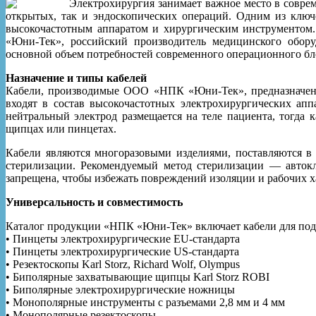
Электрохирургия занимает важное место в совре
открытых, так и эндоскопических операций. Одним из ключ
высокочастотным аппаратом и хирургическим инструментом.
«Юни-Тек», российский производитель медицинского обору
основной объем потребностей современного операционного бл
Назначение и типы кабелей
Кабели, производимые ООО «НПК «Юни-Тек», предназначены 
входят в состав высокочастотных электрохирургических ап
нейтральный электрод размещается на теле пациента, тогда 
щипцах или пинцетах.
Кабели являются многоразовыми изделиями, поставляются в 
стерилизации. Рекомендуемый метод стерилизации — автокл
запрещена, чтобы избежать повреждений изоляции и рабочих х
Универсальность и совместимость
Каталог продукции «НПК «Юни-Тек» включает кабели для под
• Пинцеты электрохирургические EU-стандарта
• Пинцеты электрохирургические US-стандарта
• Резектоскопы Karl Storz, Richard Wolf, Olympus
• Биполярные захватывающие щипцы Karl Storz ROBI
• Биполярные электрохирургические ножницы
• Монополярные инструменты с разъемами 2,8 мм и 4 мм
• Монополярные резектоскопы