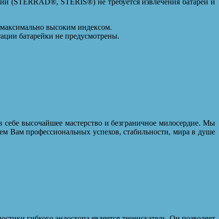
ции (STERRAD®, STERIS®) не требуется извлечения батарей и
с максимально высоким индексом.
тации батарейки не предусмотрены.
в себе высочайшее мастерство и безграничное милосердие. Мы
ем Вам профессиональных успехов, стабильности, мира в душе
стики гибкого эндоскопа является течеискатель. Он позволяет