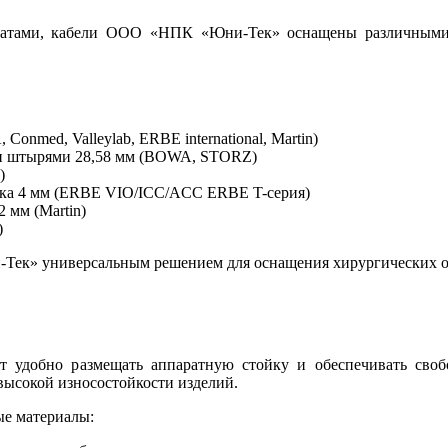
аратами, кабели ООО «НПК «Юни-Тек» оснащены различными 
nmed, Valleylab, ERBE international, Martin)
ми штырями 28,58 мм (BOWA, STORZ)
)
ника 4 мм (ERBE VIO/ICC/ACC ERBE T-серия)
 мм (Martin)
)
ек» универсальным решением для оснащения хирургических отд
ет удобно размещать аппаратную стойку и обеспечивать сво
 высокой износостойкости изделий.
ые материалы: