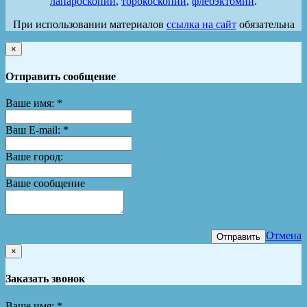
лапароскопии
,
торокоскопии
,
флебэктомии
.
При использовании материалов
ссылка на сайт
обязательна
×
Отправить сообщение
Ваше имя:
*
Ваш E-mail:
*
Ваше город:
Ваше сообщение
Отмена
Отправить
×
Заказать звонок
Ваше имя:
*