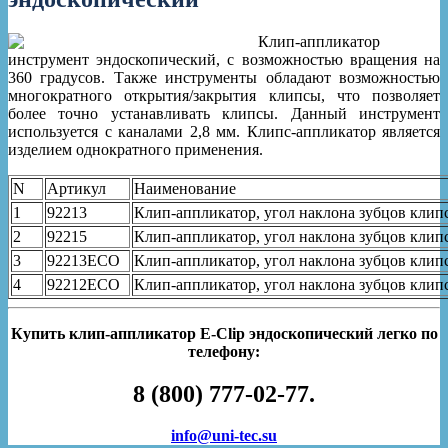
Клип-аппликатор
инструмент эндоскопический, с возможностью вращения на
360 градусов. Также инструменты обладают возможностью
многократного открытия/закрытия клипсы, что позволяет
более точно устанавливать клипсы. Данный инструмент
используется с каналами 2,8 мм. Клипс-аппликатор является
изделием однократного применения.
N
Артикул
Наименование
1
92213
Клип-аппликатор, угол наклона зубцов клип
2
92215
Клип-аппликатор, угол наклона зубцов клип
3
92213ECO
Клип-аппликатор, угол наклона зубцов клип
4
92212ЕСО
Клип-аппликатор, угол наклона зубцов клип
Купить клип-аппликатор E-Clip эндоскопический легко по
телефону:
8 (800) 777-02-77.
info@uni-tec.su