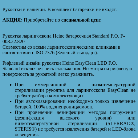
Рукоятки в наличии. В комплект батарейки не входят.
АКЦИЯ:
Приобретайте по
специальной цене
Рукоятка ларингоскопа Heine батареечная Standard F.O. F-
008.22.820
Совместим со всеми ларингоскопическими клинками в
соответствии с ISO 7376 (Зеленый стандарт).
Рифленый дизайн рукоятки Heine EasyClean LED F.O.
Standard исключает риск скольжения. Несмотря на рифленую
поверхность за рукояткой легко ухаживать.
При иммерсионной и низкотемпературной
стерилизации рукоятка для ларингоскопа EasyClean не
требует разбора комплектующих.
При автоклавировании необходимо только извлечение
батарей. 100% водонепроницаемость.
При проведении дезинфекции методом погружения
(дезинфекция высокого уровня) или
низкотемпературной стерилизации (STERRAD®,
STERIS®) не требуется извлечения батарей и LED-блока
освещения.