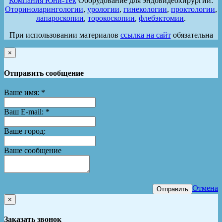
Компания Юни-Тек
Оборудование для эндовидеохирургии:
Оториноларингологии
,
урологии
,
гинекологии
,
проктологии
,
лапароскопии
,
торокоскопии
,
флебэктомии
.
При использовании материалов
ссылка на сайт
обязательна
×
Отправить сообщение
Ваше имя:
*
Ваш E-mail:
*
Ваше город:
Ваше сообщение
Отмена
Отправить
×
Заказать звонок