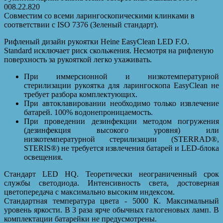
008.22.820
Совместим со всеми ларингоскопическими клинками в
соответствии с ISO 7376 (Зеленый стандарт).
Рифленый дизайн рукоятки Heine EasyClean LED F.O.
Standard исключает риск скольжения. Несмотря на рифленую
поверхность за рукояткой легко ухаживать.
При иммерсионной и низкотемпературной
стерилизации рукоятка для ларингоскопа EasyClean не
требует разбора комплектующих.
При автоклавировании необходимо только извлечение
батарей. 100% водонепроницаемость.
При проведении дезинфекции методом погружения
(дезинфекция высокого уровня) или
низкотемпературной стерилизации (STERRAD®,
STERIS®) не требуется извлечения батарей и LED-блока
освещения.
Стандарт LED HQ. Теоретически неограниченный срок
службы светодиода. Интенсивность света, достоверная
цветопередача с максимально высоким индексом.
Стандартная температура цвета - 5000 К. Максимальный
уровень яркости. В 3 раза ярче обычных галогеновых ламп. В
комплектации батарейки не предусмотрены.