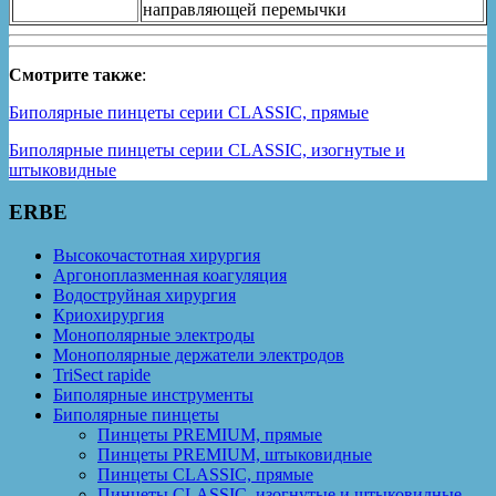
направляющей перемычки
Смотрите также
:
Биполярные пинцеты серии CLASSIC, прямые
Биполярные пинцеты серии CLASSIC, изогнутые и
штыковидные
ERBE
Высокочастотная хирургия
Аргоноплазменная коагуляция
Водоструйная хирургия
Криохирургия
Монополярные электроды
Монополярные держатели электродов
TriSect rapide
Биполярные инструменты
Биполярные пинцеты
Пинцеты PREMIUM, прямые
Пинцеты PREMIUM, штыковидные
Пинцеты CLASSIC, прямые
Пинцеты CLASSIC, изогнутые и штыковидные