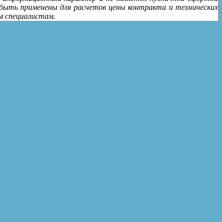
 быть применены для расчетов цены контракта и технических
м специалистам.