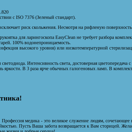
2.820
твии с ISO 7376 (Зеленый стандарт).
исключает риск скольжения. Несмотря на рифленую поверхность 
укоятка для ларингоскопа EasyClean не требует разбора компле
тарей. 100% водонепроницаемость.
нфекция высокого уровня) или низкотемпературной стерилиза
светодиода. Интенсивность света, достоверная цветопередача 
ь яркости. В 3 раза ярче обычных галогеновых ламп. В комплек
отника!
 Профессия медика - это великое служение людям, сочетающее 
йкостью. Пусть Ваша забота возвращается к Вам сторицей. Жела
ые жизни и добрые сердца!