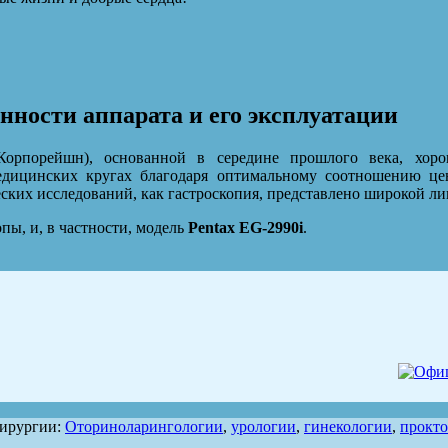
енности аппарата и его эксплуатации
орпорейшн), основанной в середине прошлого века, хоро
едицинских кругах благодаря оптимальному соотношению це
ских исследований, как гастроскопия, представлено широкой ли
ы, и, в частности, модель
Pentax EG-2990i
.
хирургии:
Оториноларингологии
,
урологии
,
гинекологии
,
прокт