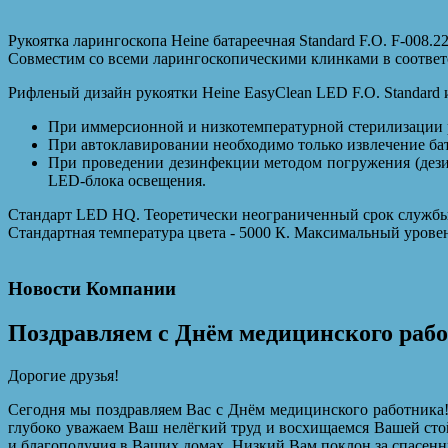
Рукоятка ларингоскопа Heine батареечная Standard F.O. F-008.2
Совместим со всеми ларингоскопическими клинками в соответс
Рифленый дизайн рукоятки Heine EasyClean LED F.O. Standard 
При иммерсионной и низкотемпературной стерилизации р
При автоклавировании необходимо только извлечение ба
При проведении дезинфекции методом погружения (дези
LED-блока освещения.
Стандарт LED HQ. Теоретически неограниченный срок службы 
Стандартная температура цвета - 5000 К. Максимальный уровен
Новости Компании
Поздравляем с Днём медицинского раб
Дорогие друзья!
Сегодня мы поздравляем Вас с Днём медицинского работника!
глубоко уважаем Ваш нелёгкий труд и восхищаемся Вашей сто
и благополучия в Ваших домах. Низкий Вам поклон за спасенн