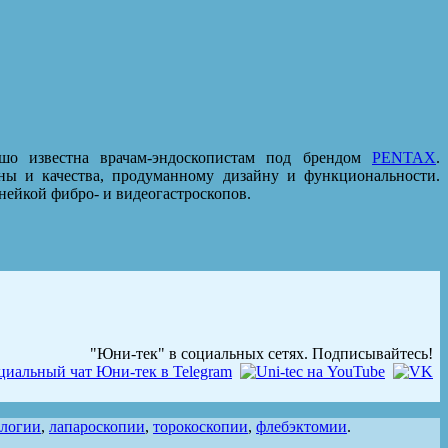
шо известна врачам-эндоскопистам под брендом
PENTAX
.
ны и качества, продуманному дизайну и функциональности.
нейкой фибро- и видеогастроскопов.
"Юни-тек" в социальных сетях. Подписывайтесь!
ологии
,
лапароскопии
,
торокоскопии
,
флебэктомии
.