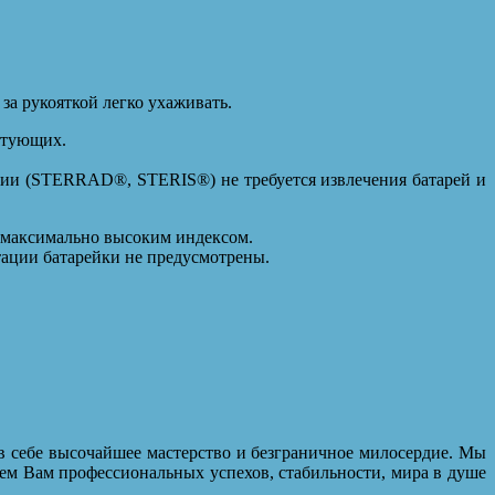
за рукояткой легко ухаживать.
ктующих.
ции (STERRAD®, STERIS®) не требуется извлечения батарей и
с максимально высоким индексом.
тации батарейки не предусмотрены.
в себе высочайшее мастерство и безграничное милосердие. Мы
ем Вам профессиональных успехов, стабильности, мира в душе