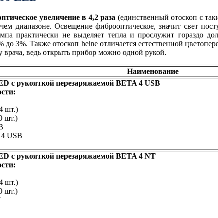
оптическое увеличение в 4,2 раза
(единственный отоскоп с так
чем диапазоне. Освещение фиброоптическое, значит свет посту
па практически не выделяет тепла и прослужит гораздо дол
 до 3%. Также отоскоп heine отличается естественной цветопере
 врача, ведь открыть прибор можно одной рукой.
Наименование
ED с рукояткой перезаряжаемой BETA 4 USB
сти:
4 шт.)
 шт.)
B
 4 USB
ED с рукояткой перезаряжаемой BETA 4 NT
сти:
 шт.)
 шт.)
T