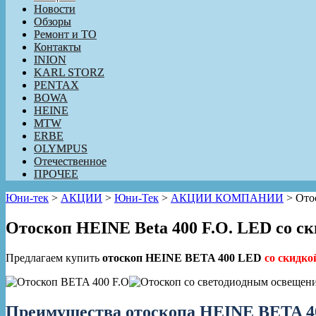
Новости
Обзоры
Ремонт и ТО
Контакты
INION
KARL STORZ
PENTAX
BOWA
HEINE
MTW
ERBE
OLYMPUS
Отечественное
ПРОЧЕЕ
Юни-тек
>
АКЦИИ
>
Юни-Тек
>
АКЦИИ КОМПАНИИ
>
Ото
Отоскоп HEINE Beta 400 F.O. LED со с
Предлагаем купить
отоскоп
HEINE BETA 400 LED
со скидко
Преимущества отоскопа HEINE BETA 4