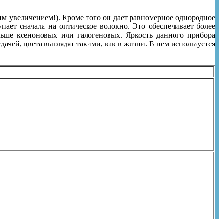
им увеличением!). Кроме того он дает равномерное однородное
пает сначала на оптическое волокно. Это обеспечивает более
ьше ксеноновых или галогеновых. Яркость данного прибора
дачей, цвета выглядят такими, как в жизни. В нем используется