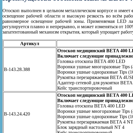
Отоскоп выполнен в цельном металлическом корпусе и имеет
освещение рабочей области и высокую резкость во всём рабо
равномерное освещение рабочей зоны. Применяемая LED лам
регулируется плавно и непрерывно, и может изменяться от 100%
запатентованный механизм открытия, который упрощает работу
Артикул
Отоскоп медицинский BETA 400 L
Включает следующие принадлежно
Головка отоскопа BETA 400 LED
Воронки ушные многоразовые Tips (
B-143.28.388
Воронки ушные одноразовые Tips (10
Рукоятка перезаряжаемая BETA 4US
Адаптер сетевой для рукоятки BETA
Кейс транспортировочный
Отоскоп медицинский BETA 400 L
Включает следующие принадлежно
Головка отоскопа BETA 400 LED
Воронки ушные многоразовые Tips (4
B-143.24.420
Воронки ушные одноразовые Tips (10
Рукоятка перезаряжаемая BETA 4 N
Блок зарядный настольный NT 4
Кейс транспортировочный