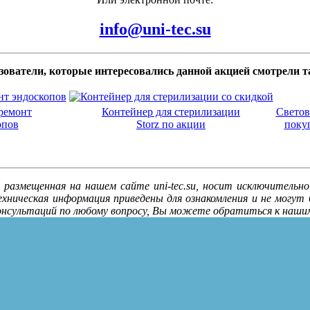
info@uni-tec.su
зователи, которые интересовались данной акцией смотрели т
ремонт
Контейнер для стерилизации
Светов
опов
Storz по акции
поку
 размещенная на нашем сайте uni-tec.su, носит исключительн
ехническая информация приведены для ознакомления и не могут
 консультаций по любому вопросу, Вы можете обратиться к наш