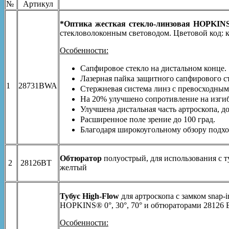
№
Артикул
*Оптика жесткая стекло-линзовая HOPKINS
стекловолоконным световодом. Цветовой код: 
Особенности:
Сапфировое стекло на дистальном конце.
Лазерная пайка защитного сапфирового ст
1
28731BWA
Стержневая система линз с превосходным
На 20% улучшено сопротивление на изгиб
Улучшена дистальная часть артроскопа, 
Расширенное поле зрение до 100 град.
Благодаря широкоугольному обзору подхо
Обтюратор
полуострый, для использования с т
2
28126BT
желтый
Тубус High-Flow
для артроскопа с замком snap-
HOPKINS® 0°, 30°, 70° и обтюраторами 28126 
Особенности: