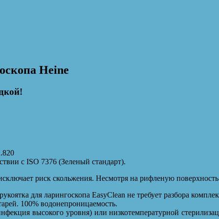
оскопа Heine
дкой!
2.820
твии с ISO 7376 (Зеленый стандарт).
исключает риск скольжения. Несмотря на рифленую поверхность 
укоятка для ларингоскопа EasyClean не требует разбора компле
тарей. 100% водонепроницаемость.
нфекция высокого уровня) или низкотемпературной стерилиза