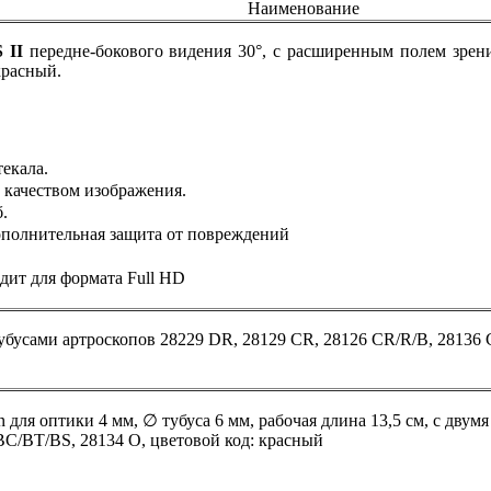
Наименование
 II
передне-бокового видения 30°, с расширенным полем зрени
красный.
екала.
 качеством изображения.
.
дополнительная защита от повреждений
дит для формата Full HD
убусами артроскопов 28229 DR, 28129 CR, 28126 CR/R/B, 28136 
in для оптики 4 мм, ∅ тубуса 6 мм, рабочая длина 13,5 см, с дву
BC/BT/BS, 28134 O, цветовой код: красный