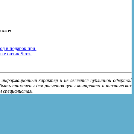
акже:
од в подарок при
пке оптик Stroz
о информационный характер и не является публичной офертой
 быть применены для расчетов цены контракта и технических
им специалистам
.