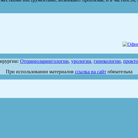
хирургии:
Оториноларингологии
,
урологии
,
гинекологии
,
прокт
При использовании материалов
ссылка на сайт
обязательна