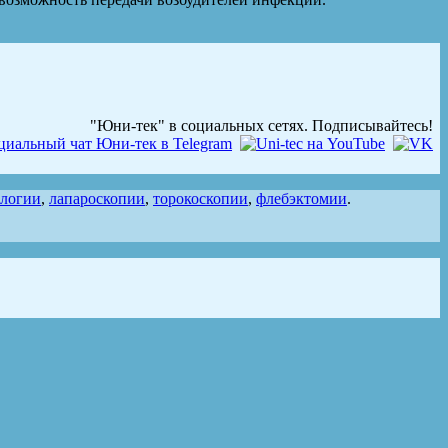
"Юни-тек" в социальных сетях. Подписывайтесь!
ологии
,
лапароскопии
,
торокоскопии
,
флебэктомии
.