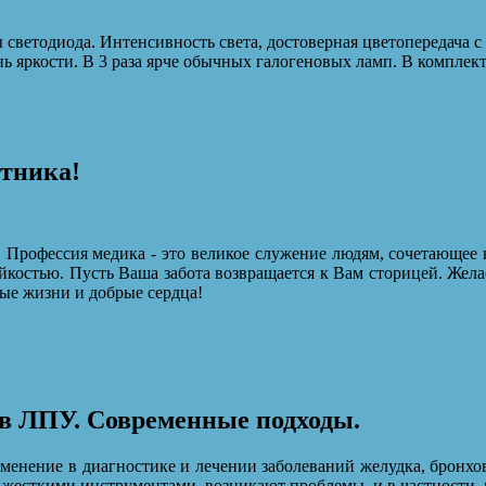
светодиода. Интенсивность света, достоверная цветопередача 
ь яркости. В 3 раза ярче обычных галогеновых ламп. В комплек
отника!
 Профессия медика - это великое служение людям, сочетающее 
йкостью. Пусть Ваша забота возвращается к Вам сторицей. Жела
ые жизни и добрые сердца!
в ЛПУ. Современные подходы.
менение в диагностике и лечении заболеваний желудка, бронхов
 жесткими инструментами, возникают проблемы, и в частности,