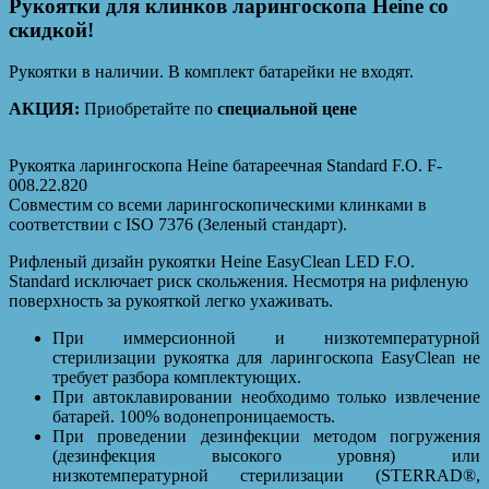
Рукоятки для клинков ларингоскопа Heine со
скидкой!
Рукоятки в наличии. В комплект батарейки не входят.
АКЦИЯ:
Приобретайте по
специальной цене
Рукоятка ларингоскопа Heine батареечная Standard F.O. F-
008.22.820
Совместим со всеми ларингоскопическими клинками в
соответствии с ISO 7376 (Зеленый стандарт).
Рифленый дизайн рукоятки Heine EasyClean LED F.O.
Standard исключает риск скольжения. Несмотря на рифленую
поверхность за рукояткой легко ухаживать.
При иммерсионной и низкотемпературной
стерилизации рукоятка для ларингоскопа EasyClean не
требует разбора комплектующих.
При автоклавировании необходимо только извлечение
батарей. 100% водонепроницаемость.
При проведении дезинфекции методом погружения
(дезинфекция высокого уровня) или
низкотемпературной стерилизации (STERRAD®,