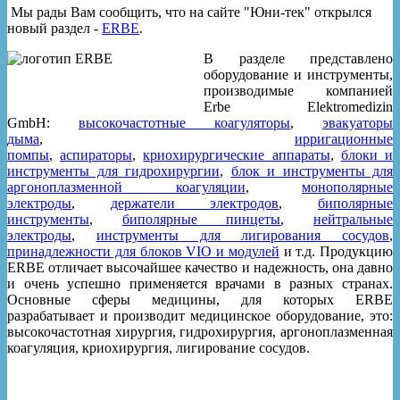
Мы рады Вам сообщить, что на сайте "Юни-тек" открылся
новый раздел -
ERBE
.
В разделе представлено
оборудование и инструменты,
производимые компанией
Erbe Elektromedizin
GmbH:
высокочастотные коагуляторы
,
эвакуаторы
дыма
,
ирригационные
помпы
,
аспираторы
,
криохирургические аппараты
,
блоки и
инструменты для гидрохирургии
,
блок и инструменты для
аргоноплазменной коагуляции
,
монополярные
электроды
,
держатели электродов
,
биполярные
инструменты
,
биполярные пинцеты
,
нейтральные
электроды
,
инструменты для лигирования сосудов
,
принадлежности для блоков VIO и модулей
и т.д. Продукцию
ERBE отличает высочайшее качество и надежность, она давно
и очень успешно применяется врачами в разных странах.
Основные сферы медицины, для которых ERBE
разрабатывает и производит медицинское оборудование, это:
высокочастотная хирургия, гидрохирургия, аргоноплазменная
коагуляция, криохирургия, лигирование сосудов.