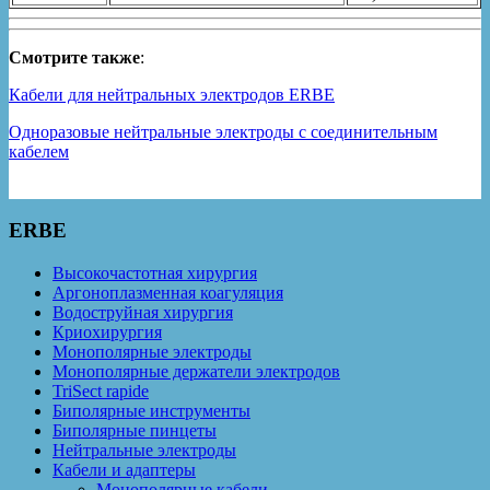
Смотрите также
:
Кабели для нейтральных электродов ERBE
Одноразовые нейтральные электроды с соединительным
кабелем
ERBE
Высокочастотная хирургия
Аргоноплазменная коагуляция
Водоструйная хирургия
Криохирургия
Монополярные электроды
Монополярные держатели электродов
TriSect rapide
Биполярные инструменты
Биполярные пинцеты
Нейтральные электроды
Кабели и адаптеры
Монополярные кабели