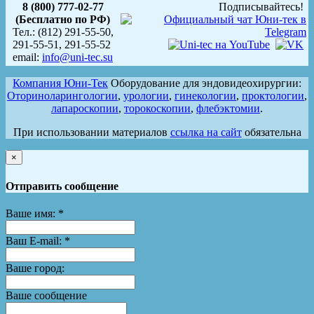
8 (800) 777-02-77
Подписывайтесь!
(Бесплатно по РФ)
Тел.: (812) 291-55-50,
291-55-51, 291-55-52
email:
info@uni-tec.su
Компания Юни-Тек
Оборудование для эндовидеохирургии:
Оториноларингологии
,
урологии
,
гинекологии
,
проктологии
,
лапароскопии
,
торокоскопии
,
флебэктомии
.
При использовании материалов
ссылка на сайт
обязательна
×
Отправить сообщение
Ваше имя:
*
Ваш E-mail:
*
Ваше город:
Ваше сообщение