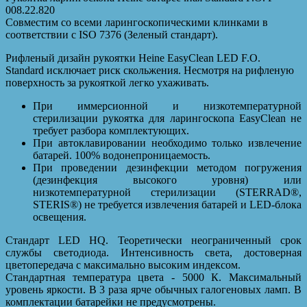
008.22.820
Совместим со всеми ларингоскопическими клинками в
соответствии с ISO 7376 (Зеленый стандарт).
Рифленый дизайн рукоятки Heine EasyClean LED F.O.
Standard исключает риск скольжения. Несмотря на рифленую
поверхность за рукояткой легко ухаживать.
При иммерсионной и низкотемпературной
стерилизации рукоятка для ларингоскопа EasyClean не
требует разбора комплектующих.
При автоклавировании необходимо только извлечение
батарей. 100% водонепроницаемость.
При проведении дезинфекции методом погружения
(дезинфекция высокого уровня) или
низкотемпературной стерилизации (STERRAD®,
STERIS®) не требуется извлечения батарей и LED-блока
освещения.
Стандарт LED HQ. Теоретически неограниченный срок
службы светодиода. Интенсивность света, достоверная
цветопередача с максимально высоким индексом.
Стандартная температура цвета - 5000 К. Максимальный
уровень яркости. В 3 раза ярче обычных галогеновых ламп. В
комплектации батарейки не предусмотрены.