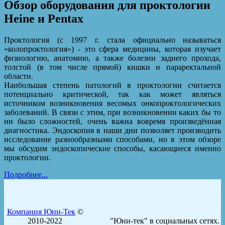
Обзор оборудования для проктологии
Heine и Pentax
Проктология (с 1997 г. стала официально называться
«колопроктология») - это сфера медицины, которая изучает
физиологию, анатомию, а также болезни заднего прохода,
толстой (в том числе прямой) кишки и параректальной
области.
Наибольшая степень патологий в проктологии считается
потенциально критической, так как может являться
источником возникновения весомых онкопроктологических
заболеваний. В связи с этим, при возникновении каких бы то
ни было сложностей, очень важна вовремя произведённая
диагностика. Эндоскопия в наши дни позволяет производить
исследование разнообразными способами, но в этом обзоре
мы обсудим эндоскопические способы, касающиеся именно
проктологии.
Подробнее...
Компания Юни-Тек
©
2010-2022
"Юни-тек" в социальных сетях.